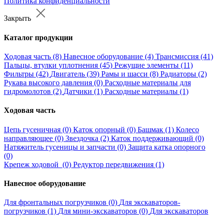
Политика конфиденциальности
Закрыть
Каталог продукции
Ходовая часть (8)
Навесное оборудование (4)
Трансмиссия (41)
Пальцы, втулки уплотнения (45)
Режущие элементы (11)
Фильтры (42)
Двигатель (39)
Рамы и шасси (8)
Радиаторы (2)
Рукава высокого давления (0)
Расходные материалы для
гидромолотов (2)
Датчики (1)
Расходные материалы (1)
Ходовая часть
Цепь гусеничная (0)
Каток опорный (0)
Башмак (1)
Колесо
направляющее (0)
Звездочка (2)
Каток поддерживающий (0)
Натяжитель гусеницы и запчасти (0)
Защита катка опорного
(0)
Крепеж ходовой (0)
Редуктор передвижения (1)
Навесное оборудование
Для фронтальных погрузчиков (0)
Для экскаваторов-
погрузчиков (1)
Для мини-экскаваторов (0)
Для экскаваторов