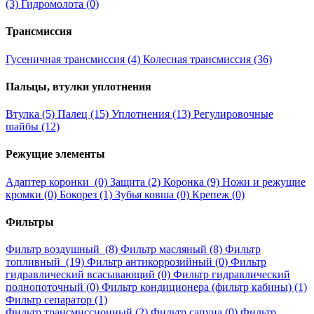
(3)
Гидромолота (0)
Трансмиссия
Гусеничная трансмиссия (4)
Колесная трансмиссия (36)
Пальцы, втулки уплотнения
Втулка (5)
Палец (15)
Уплотнения (13)
Регулировочные
шайбы (12)
Режущие элементы
Адаптер коронки (0)
Защита (2)
Коронка (9)
Ножи и режущие
кромки (0)
Бокорез (1)
Зубья ковша (0)
Крепеж (0)
Фильтры
Фильтр воздушный (8)
Фильтр масляный (8)
Фильтр
топливный (19)
Фильтр антикоррозийный (0)
Фильтр
гидравлический всасывающий (0)
Фильтр гидравлический
полнопоточный (0)
Фильтр кондиционера (фильтр кабины) (1)
Фильтр сепаратор (1)
Фильтр трансмиссионный (2)
Фильтр сапуна (0)
Фильтр