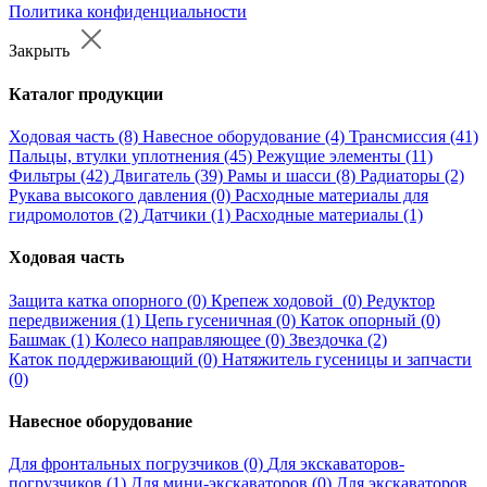
Политика конфиденциальности
Закрыть
Каталог продукции
Ходовая часть (8)
Навесное оборудование (4)
Трансмиссия (41)
Пальцы, втулки уплотнения (45)
Режущие элементы (11)
Фильтры (42)
Двигатель (39)
Рамы и шасси (8)
Радиаторы (2)
Рукава высокого давления (0)
Расходные материалы для
гидромолотов (2)
Датчики (1)
Расходные материалы (1)
Ходовая часть
Защита катка опорного (0)
Крепеж ходовой (0)
Редуктор
передвижения (1)
Цепь гусеничная (0)
Каток опорный (0)
Башмак (1)
Колесо направляющее (0)
Звездочка (2)
Каток поддерживающий (0)
Натяжитель гусеницы и запчасти
(0)
Навесное оборудование
Для фронтальных погрузчиков (0)
Для экскаваторов-
погрузчиков (1)
Для мини-экскаваторов (0)
Для экскаваторов