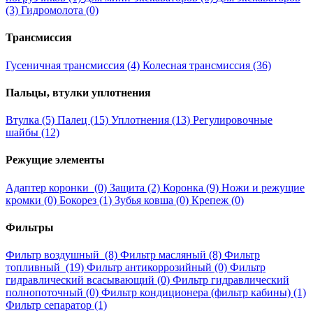
(3)
Гидромолота (0)
Трансмиссия
Гусеничная трансмиссия (4)
Колесная трансмиссия (36)
Пальцы, втулки уплотнения
Втулка (5)
Палец (15)
Уплотнения (13)
Регулировочные
шайбы (12)
Режущие элементы
Адаптер коронки (0)
Защита (2)
Коронка (9)
Ножи и режущие
кромки (0)
Бокорез (1)
Зубья ковша (0)
Крепеж (0)
Фильтры
Фильтр воздушный (8)
Фильтр масляный (8)
Фильтр
топливный (19)
Фильтр антикоррозийный (0)
Фильтр
гидравлический всасывающий (0)
Фильтр гидравлический
полнопоточный (0)
Фильтр кондиционера (фильтр кабины) (1)
Фильтр сепаратор (1)