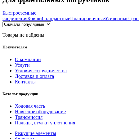
Быстросъемные
соединения
Ковши
Стандартные
Планировочные
Усиленные
Тра
Товары не найдены.
Покупателям
О компании
Услуги
Условия сотрудничества
Доставка и оплата
Контакты
Каталог продукции
Ходовая часть
Навесное оборудование
Трансмиссия
Пальцы, втулки уплотнения
Режущие элементы
Фильтры