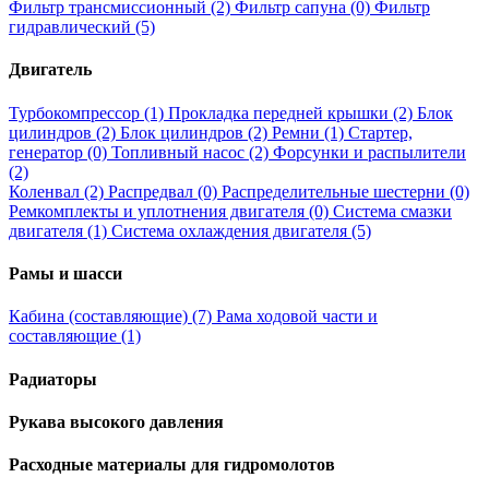
Фильтр трансмиссионный (2)
Фильтр сапуна (0)
Фильтр
гидравлический (5)
Двигатель
Турбокомпрессор (1)
Прокладка передней крышки (2)
Блок
цилиндров (2)
Блок цилиндров (2)
Ремни (1)
Стартер,
генератор (0)
Топливный насос (2)
Форсунки и распылители
(2)
Коленвал (2)
Распредвал (0)
Распределительные шестерни (0)
Ремкомплекты и уплотнения двигателя (0)
Система смазки
двигателя (1)
Система охлаждения двигателя (5)
Рамы и шасси
Кабина (составляющие) (7)
Рама ходовой части и
составляющие (1)
Радиаторы
Рукава высокого давления
Расходные материалы для гидромолотов