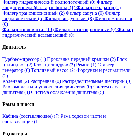
Фильтр гидравлический полнопоточный (0)
Фильтр
кондиционера (фильтр кабины) (1)
Фильтр сепаратор (1)
Фильтр трансмиссионный (2)
Фильтр сапуна (0)
Фильтр
гидравлический (5)
Фильтр воздушный (8)
Фильтр масляный
(8)
Фильтр топливный (19)
Фильтр антикоррозийный (0)
Фильтр
гидравлический всасывающий (0)
Двигатель
Турбокомпрессор (1)
Прокладка передней крышки (2)
Блок
цилиндров (2)
Блок цилиндров (2)
Ремни (1)
Стартер,
генератор (0)
Топливный насос (2)
Форсунки и распылители
(2)
Коленвал (2)
Распредвал (0)
Распределительные шестерни (0)
Ремкомплекты и уплотнения двигателя (0)
Система смазки
двигателя (1)
Система охлаждения двигателя (5)
Рамы и шасси
Кабина (составляющие) (7)
Рама ходовой части и
составляющие (1)
Радиаторы