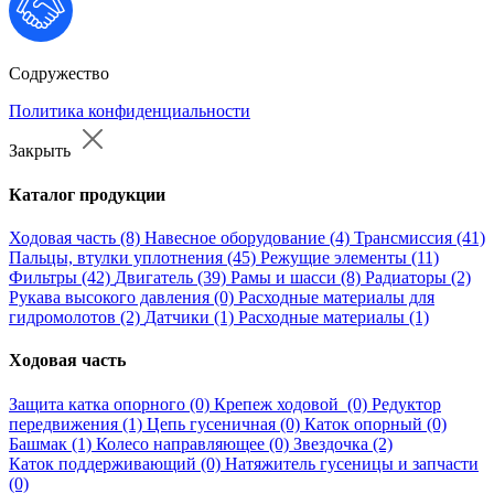
Содружество
Политика конфиденциальности
Закрыть
Каталог продукции
Ходовая часть (8)
Навесное оборудование (4)
Трансмиссия (41)
Пальцы, втулки уплотнения (45)
Режущие элементы (11)
Фильтры (42)
Двигатель (39)
Рамы и шасси (8)
Радиаторы (2)
Рукава высокого давления (0)
Расходные материалы для
гидромолотов (2)
Датчики (1)
Расходные материалы (1)
Ходовая часть
Защита катка опорного (0)
Крепеж ходовой (0)
Редуктор
передвижения (1)
Цепь гусеничная (0)
Каток опорный (0)
Башмак (1)
Колесо направляющее (0)
Звездочка (2)
Каток поддерживающий (0)
Натяжитель гусеницы и запчасти
(0)