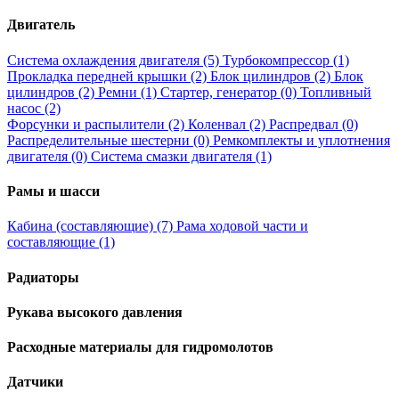
Двигатель
Система охлаждения двигателя (5)
Турбокомпрессор (1)
Прокладка передней крышки (2)
Блок цилиндров (2)
Блок
цилиндров (2)
Ремни (1)
Стартер, генератор (0)
Топливный
насос (2)
Форсунки и распылители (2)
Коленвал (2)
Распредвал (0)
Распределительные шестерни (0)
Ремкомплекты и уплотнения
двигателя (0)
Система смазки двигателя (1)
Рамы и шасси
Кабина (составляющие) (7)
Рама ходовой части и
составляющие (1)
Радиаторы
Рукава высокого давления
Расходные материалы для гидромолотов
Датчики