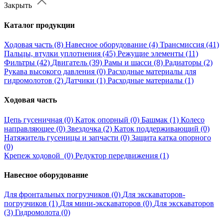
Закрыть
Каталог продукции
Ходовая часть (8)
Навесное оборудование (4)
Трансмиссия (41)
Пальцы, втулки уплотнения (45)
Режущие элементы (11)
Фильтры (42)
Двигатель (39)
Рамы и шасси (8)
Радиаторы (2)
Рукава высокого давления (0)
Расходные материалы для
гидромолотов (2)
Датчики (1)
Расходные материалы (1)
Ходовая часть
Цепь гусеничная (0)
Каток опорный (0)
Башмак (1)
Колесо
направляющее (0)
Звездочка (2)
Каток поддерживающий (0)
Натяжитель гусеницы и запчасти (0)
Защита катка опорного
(0)
Крепеж ходовой (0)
Редуктор передвижения (1)
Навесное оборудование
Для фронтальных погрузчиков (0)
Для экскаваторов-
погрузчиков (1)
Для мини-экскаваторов (0)
Для экскаваторов
(3)
Гидромолота (0)