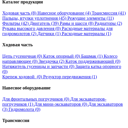
Каталог продукции
Ходовая часть (8)
Навесное оборудование (4)
Трансмиссия (41)
Пальцы, втулки уплотнения (45)
Режущие элементы (11)
Фильтры (42)
Двигатель (39)
Рамы и шасси (8)
Радиаторы (2)
Рукава высокого давления (0)
Расходные материалы для
гидромолотов (2)
Датчики (1)
Расходные материалы (1)
Ходовая часть
Цепь гусеничная (0)
Каток опорный (0)
Башмак (1)
Колесо
направляющее (0)
Звездочка (2)
Каток поддерживающий (0)
Натяжитель гусеницы и запчасти (0)
Защита катка опорного
(0)
Крепеж ходовой (0)
Редуктор передвижения (1)
Навесное оборудование
Для фронтальных погрузчиков (0)
Для экскаваторов-
погрузчиков (1)
Для мини-экскаваторов (0)
Для экскаваторов
(3)
Гидромолота (0)
Трансмиссия