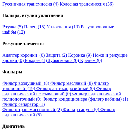
Гусеничная трансмиссия (4)
Колесная трансмиссия (36)
Пальцы, втулки уплотнения
Втулка (5)
Палец (15)
Уплотнения (13)
Регулировочные
шайбы (12)
Режущие элементы
Адаптер коронки (0)
Защита (2)
Коронка (9)
Ножи и режущие
кромки (0)
Бокорез (1)
Зубья ковша (0)
Крепеж (0)
Фильтры
Фильтр воздушный (8)
Фильтр масляный (8)
Фильтр
топливный (19)
Фильтр антикоррозийный (0)
Фильтр
гидравлический всасывающий (0)
Фильтр гидравлический
полнопоточный (0)
Фильтр кондиционера (фильтр кабины) (1)
Фильтр сепаратор (1)
Фильтр трансмиссионный (2)
Фильтр сапуна (0)
Фильтр
гидравлический (5)
Двигатель